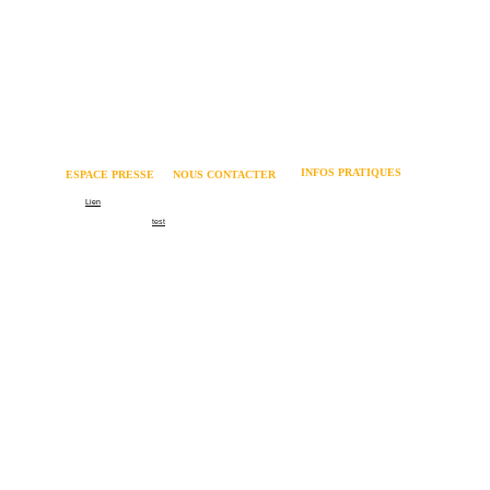
INFOS PRATIQUES
ESPACE PRESSE 
NOUS CONTACTER
Mentions légales 
Logo
Lien
06 62 82 73 64 
Politique relative aux cookies 
Communiqué de presse
test
contact@coachmania.fr
Dossier de presse
Formation recrutement
66 rue Cuvier - 69006 LYON
Formation management
Contact
©Coachmania 2026
La certification qualité a 
été délivrée au titre de la 