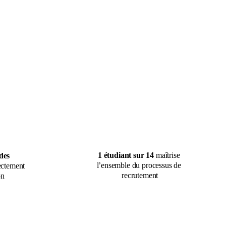
1 étudiant sur 14 
maîtrise 
des 
l’ensemble du processus de 
ectement 
recrutement
on