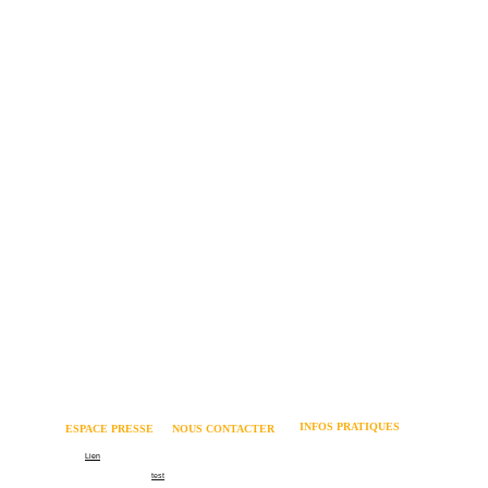
INFOS PRATIQUES
ESPACE PRESSE 
NOUS CONTACTER
Mentions légales 
Logo
Lien
06 62 82 73 64 
Politique relative aux cookies 
Communiqué de presse
test
contact@coachmania.fr