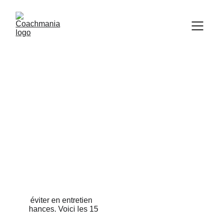
LE BLOG DE 
COACHMANIA
Ici, on répond à toutes 
vos questions !