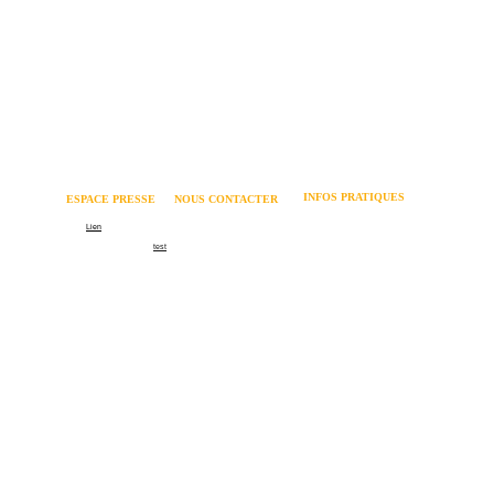
INFOS PRATIQUES
ESPACE PRESSE 
NOUS CONTACTER
Mentions légales 
Logo
Lien
06 62 82 73 64 
Politique relative aux cookies 
Communiqué de presse
test
contact@coachmania.fr
Dossier de presse
Formation recrutement
66 rue Cuvier - 69006 LYON
Formation management
Contact
©Coachmania 2026
La certification qualité a 
été délivrée au titre de la 