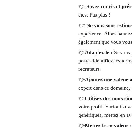
👉 
Soyez concis et préci
êtes. Pas plus ! 
👉 
Ne vous sous-estime
expérience. Alors banniss
également que vous vous 
👉
Adaptez-le :
 Si vous 
poste. Identifiez les term
recruteurs.
👉
Ajoutez une valeur a
expert dans ce domaine, 
👉
Utilisez des mots sim
votre profil. Surtout si v
génériques, mettez en av
👉
Mettez le en valeur :