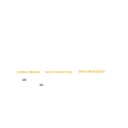
INFOS PRATIQUES
ESPACE PRESSE 
NOUS CONTACTER
Mentions légales 
Logo
Lien
06 62 82 73 64 
Politique relative aux cookies 
Communiqué de presse
test
contact@coachmania.fr
Dossier de presse
Formation recrutement
66 rue Cuvier - 69006 LYON
Formation management
Contact
©Coachmania 2026